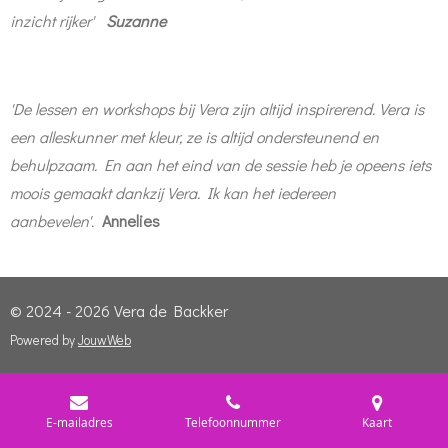
inzicht rijker'
Suzanne
'De lessen en workshops bij Vera zijn altijd inspirerend. Vera is
een alleskunner met kleur, ze is altijd ondersteunend en
behulpzaam. En aan het eind van de sessie heb je opeens iets
moois gemaakt dankzij Vera. Ik kan het iedereen
aanbevelen'.
Annelies
© 2024 - 2026 Vera de Backker
Powered by
JouwWeb
E-mailadres
Telefoonnummer
Kaart