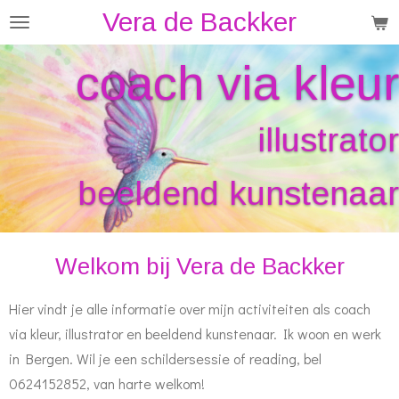
Vera de Backker
Ga
direct
coach via kleur
naar
de
hoofdinhoud
illustrator
beeldend kunstenaar
Welkom bij Vera de Backker
Hier vindt je alle informatie over mijn activiteiten als coach
via kleur, illustrator en beeldend kunstenaar. Ik woon en werk
in Bergen. Wil je een schildersessie of reading, bel
0624152852, van harte welkom!