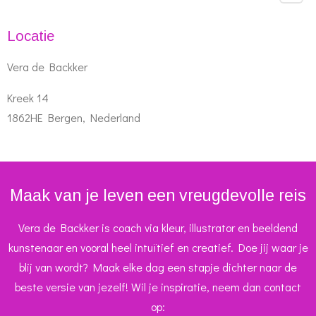
Locatie
Vera de Backker
Kreek 14
1862HE Bergen, Nederland
Maak van je leven een vreugdevolle reis
Vera de Backker is coach via kleur, illustrator en beeldend
kunstenaar en vooral heel intuïtief en creatief. Doe jij waar je
blij van wordt? Maak elke dag een stapje dichter naar de
beste versie van jezelf! Wil je inspiratie, neem dan contact
op: